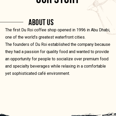
ABOUT US
The first Du Roi coffee shop opened in 1996 in Abu Dhabi,
one of the world’s greatest waterfront cities.
The founders of Du Roi established the company because
they had a passion for quality food and wanted to provide
an opportunity for people to socialize over premium food
and specialty beverages while relaxing in a comfortable
yet sophisticated café environment.