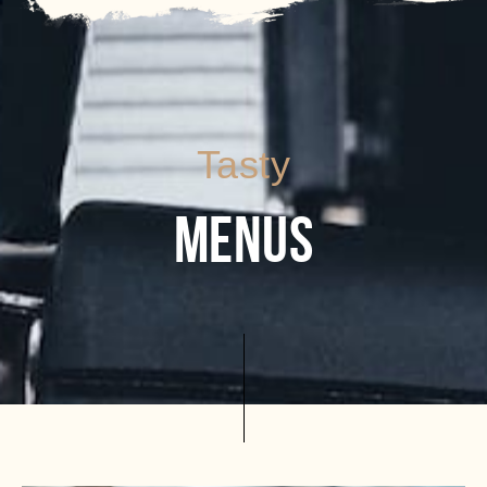
Tasty
MENUS