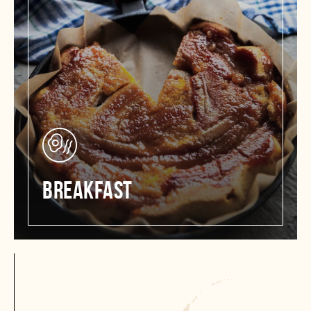
BREAKFAST