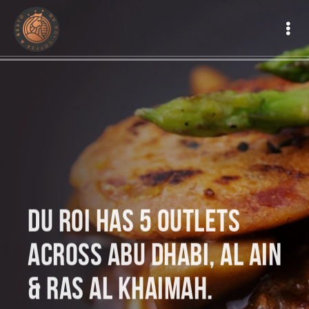
DU ROI HAS 5 OUTLETS
ACROSS ABU DHABI, AL AIN
& RAS AL KHAIMAH.