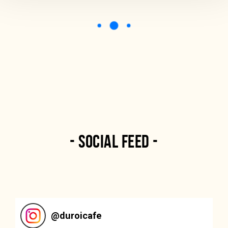
- SOCIAL FEED -
@
duroicafe