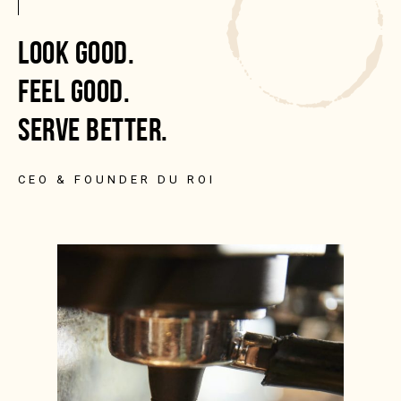
LOOK GOOD.
FEEL GOOD.
SERVE BETTER.
CEO & FOUNDER DU ROI