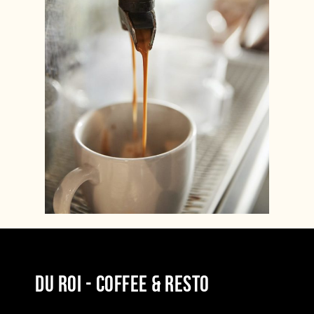
DU ROI - COFFEE & RESTO