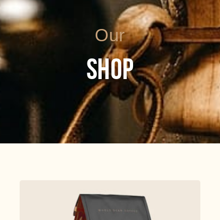
Our
SHOP