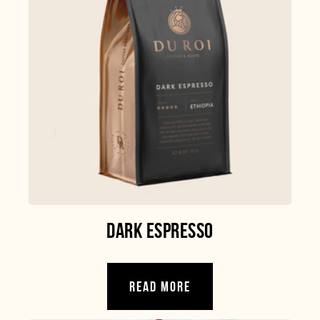
DARK ESPRESSO
READ MORE