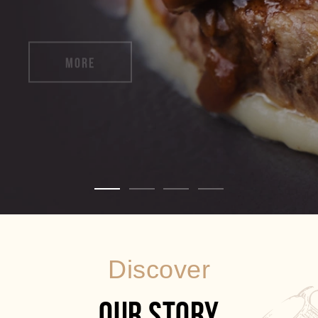
MORE
Discover
OUR STORY