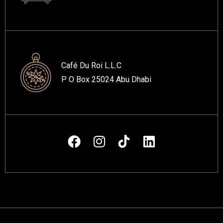
Café Du Roi L.L.C
P O Box 25024 Abu Dhabi